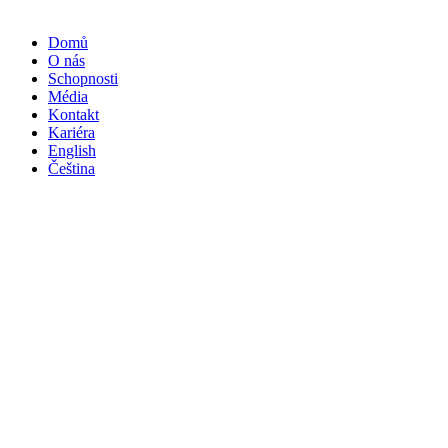
Domů
O nás
Schopnosti
Média
Kontakt
Kariéra
English
Čeština