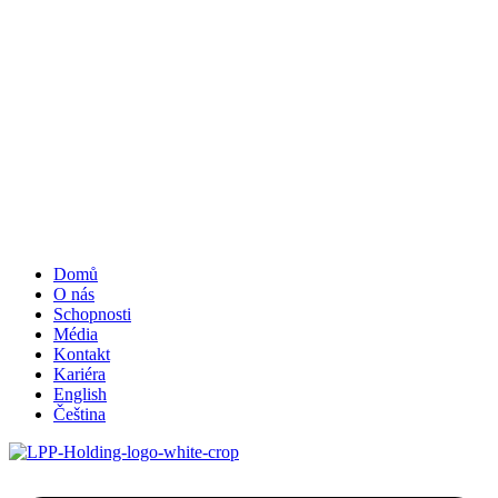
Domů
O nás
Schopnosti
Média
Kontakt
Kariéra
English
Čeština